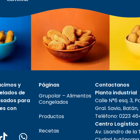
ucimos y
Páginas
Contactanos
elados de
Planta industrial
Grupolar – Alimentos
ensados para
Calle N°6 esq. 3, P
Congelados
tes con
Gral. Savio, Batán,
Teléfono:
0223 46
Productos
Centro Logístico
Recetas
Av. Lisandro de la
Ciudad Autónoma 