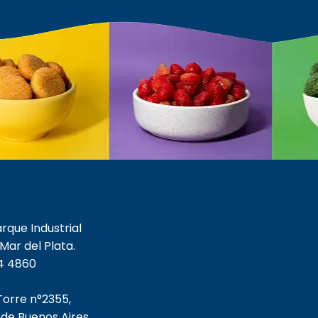
arque Industrial
 Mar del Plata.
4 4860
 Torre n°2355,
de Buenos Aires.