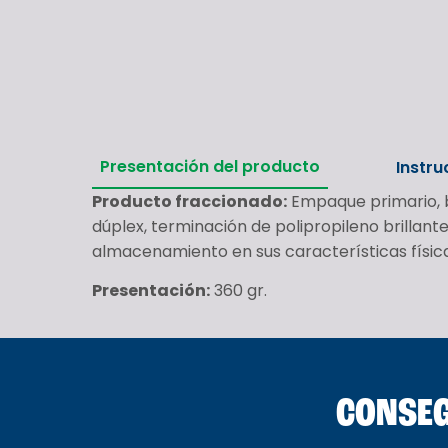
Presentación del producto
Instru
Producto fraccionado:
Empaque primario, b
dúplex, terminación de polipropileno brillan
almacenamiento en sus características físicas
Presentación:
360 gr.
CONSEG