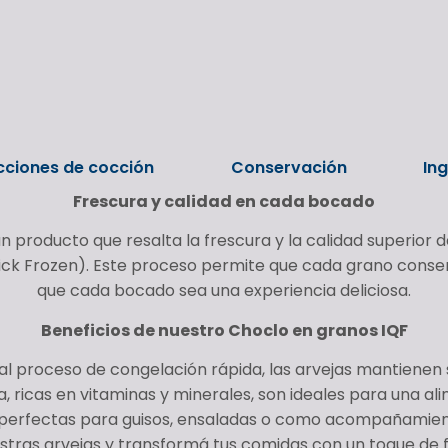
cciones de cocción
Conservación
In
Frescura y calidad en cada bocado
 producto que resalta la frescura y la calidad superior
ck Frozen). Este proceso permite que cada grano conser
que cada bocado sea una experiencia deliciosa.
Beneficios de nuestro Choclo en granos IQF
 al proceso de congelación rápida, las arvejas mantienen 
a, ricas en vitaminas y minerales, son ideales para una al
, perfectas para guisos, ensaladas o como acompañamient
estras arvejas y transformá tus comidas con un toque de 