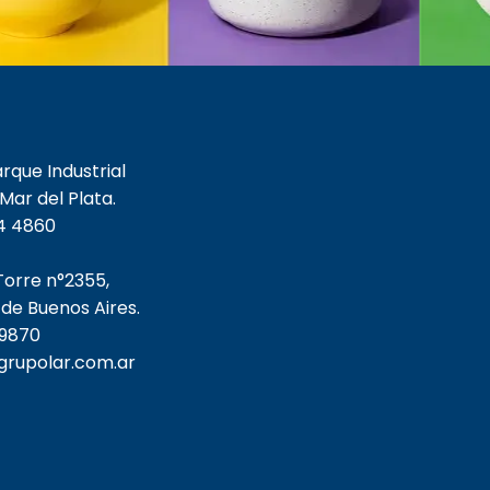
arque Industrial
 Mar del Plata.
4 4860
 Torre n°2355,
de Buenos Aires.
 9870
grupolar.com.ar